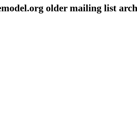
model.org older mailing list arch